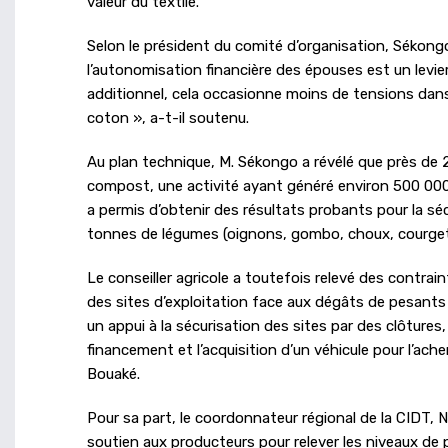
valeur du textile.
Selon le président du comité d’organisation, Sékongo P
l’autonomisation financière des épouses est un levier
additionnel, cela occasionne moins de tensions dans 
coton », a-t-il soutenu.
Au plan technique, M. Sékongo a révélé que près de 
compost, une activité ayant généré environ 500 000 
a permis d’obtenir des résultats probants pour la sé
tonnes de légumes (oignons, gombo, choux, courget
Le conseiller agricole a toutefois relevé des contra
des sites d’exploitation face aux dégâts de pesants e
un appui à la sécurisation des sites par des clôtures,
financement et l’acquisition d’un véhicule pour l’a
Bouaké.
Pour sa part, le coordonnateur régional de la CIDT, N’
soutien aux producteurs pour relever les niveaux de