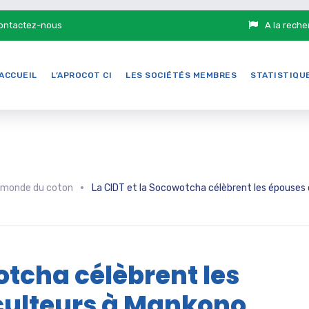
ontactez-nous
A la reche
ACCUEIL
L’APROCOT CI
LES SOCIÉTÉS MEMBRES
STATISTIQU
 monde du coton
La CIDT et la Socowotcha célèbrent les épouses
otcha célèbrent les
culteurs à Mankono