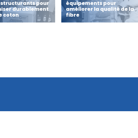
 structurants pour
équipements pour
iser durablement
améliorer la qualité de la
re coton
fibre