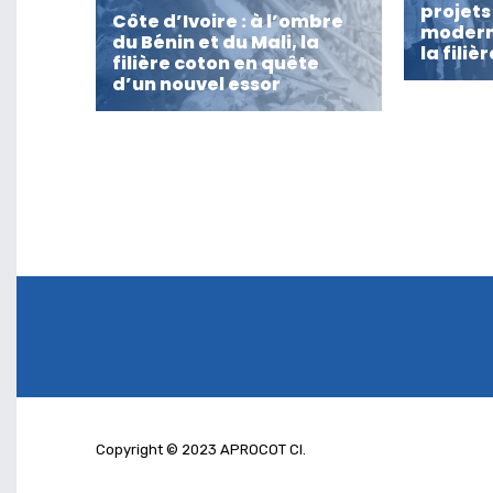
projets
Côte d’Ivoire : à l’ombre
modern
du Bénin et du Mali, la
la filiè
filière coton en quête
d’un nouvel essor
Copyright © 2023 APROCOT CI.