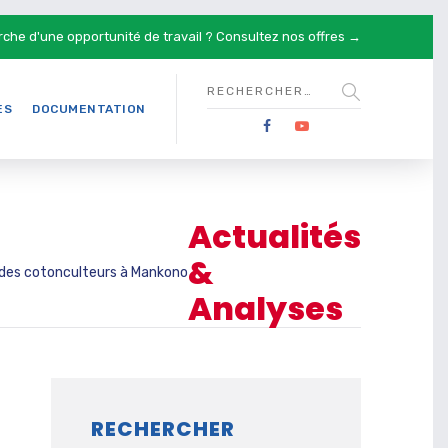
rche d'une opportunité de travail ?
Consultez nos offres →
ES
DOCUMENTATION
Actualités
&
 des cotonculteurs à Mankono
Analyses
RECHERCHER