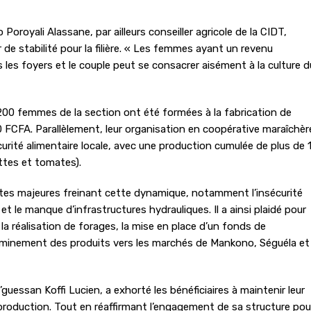
oroyali Alassane, par ailleurs conseiller agricole de la CIDT,
 de stabilité pour la filière. « Les femmes ayant un revenu
les foyers et le couple peut se consacrer aisément à la culture d
200 femmes de la section ont été formées à la fabrication de
FCFA. Parallèlement, leur organisation en coopérative maraîchèr
curité alimentaire locale, avec une production cumulée de plus de 
tes et tomates).
intes majeures freinant cette dynamique, notamment l’insécurité
t le manque d’infrastructures hydrauliques. Il a ainsi plaidé pour
 la réalisation de forages, la mise en place d’un fonds de
cheminement des produits vers les marchés de Mankono, Séguéla et
guessan Koffi Lucien, a exhorté les bénéficiaires à maintenir leur
 production. Tout en réaffirmant l’engagement de sa structure pou