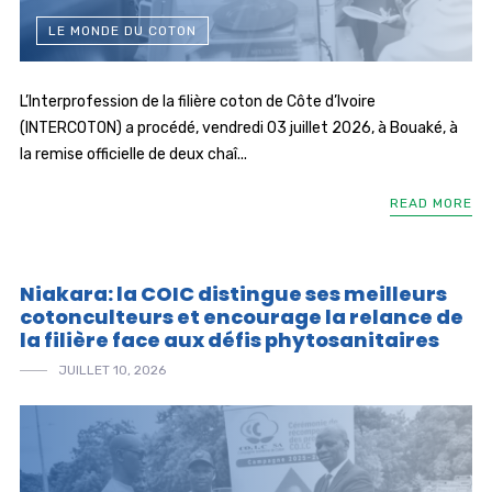
LE MONDE DU COTON
L’Interprofession de la filière coton de Côte d’Ivoire
(INTERCOTON) a procédé, vendredi 03 juillet 2026, à Bouaké, à
la remise officielle de deux chaî...
READ MORE
Niakara: la COIC distingue ses meilleurs
cotonculteurs et encourage la relance de
la filière face aux défis phytosanitaires
JUILLET 10, 2026