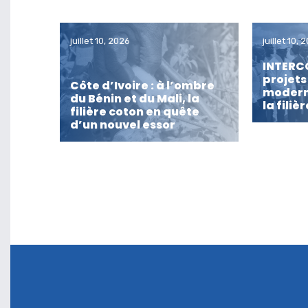
juillet 10, 2026
juillet 10, 
INTERC
projets
Côte d’Ivoire : à l’ombre
modern
du Bénin et du Mali, la
la filiè
filière coton en quête
d’un nouvel essor