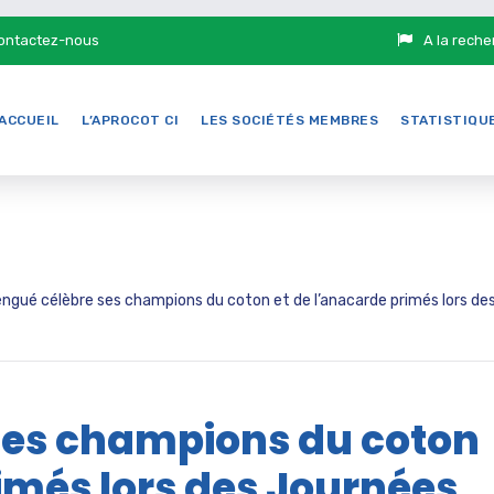
ontactez-nous
A la reche
ACCUEIL
L’APROCOT CI
LES SOCIÉTÉS MEMBRES
STATISTIQU
ngué célèbre ses champions du coton et de l’anacarde primés lors des J
ses champions du coton
imés lors des Journées