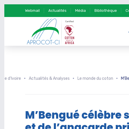
Webmail
Actualités
Média
Bibliothèque
C
te d'Ivoire
Actualités & Analyses
Le monde du coton
M’Be
M’Bengué célèbre 
et de l’anacarde pr