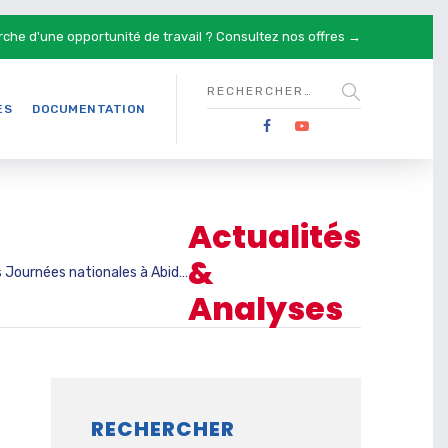
rche d'une opportunité de travail ?
Consultez nos offres →
ES
DOCUMENTATION
Actualités
&
ournées nationales à Abidjan
Analyses
RECHERCHER